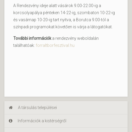
A Rendezvény ideje alatt vásárok 9.00-22.00-ig a
korcsolyapálya pénteken 14-22-ig, szombaton 10-22-ig
és vasárnap 10-20-ig tart nyitva, a Borutca 9.00-tól a
színpadi programokat követően is várja a látogatókat.
További információk
a rendezvény weboldalán
találhatóak:
forraltborfesztival.hu
A társulás települései
Információk a kistérségről