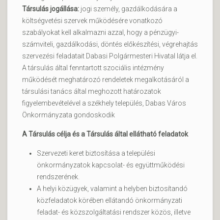
Társulás jogállása:
jogi személy, gazdálkodására a
költségvetési szervek működésére vonatkozó
szabályokat kell alkalmazni azzal, hogy a pénzügyi-
számviteli, gazdálkodási, döntés előkészítési, végrehajtás
szervezési feladatait Dabasi Polgármesteri Hivatal látja el.
A társulás által fenntartott szociális intézmény
működését meghatározó rendeletek megalkotásáról a
társulási tanács által meghozott határozatok
figyelembevételével a székhely település, Dabas Város
Önkormányzata gondoskodik
A Társulás célja és a Társulás által ellátható feladatok
Szervezeti keret biztosítása a települési
önkormányzatok kapcsolat- és együttműködési
rendszerének.
A helyi közügyek, valamint a helyben biztosítandó
közfeladatok körében ellátandó önkormányzati
feladat- és közszolgáltatási rendszer közös, illetve