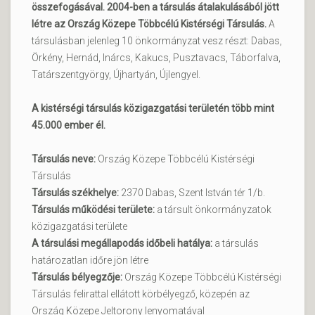
összefogásával. 2004-ben a társulás átalakulásából jött
létre az Ország Közepe Többcélú Kistérségi Társulás.
A
társulásban jelenleg 10 önkormányzat vesz részt: Dabas,
Örkény, Hernád, Inárcs, Kakucs, Pusztavacs, Táborfalva,
Tatárszentgyörgy, Újhartyán, Újlengyel.
A kistérségi társulás közigazgatási területén több mint
45.000 ember él.
Társulás neve:
Ország Közepe Többcélú Kistérségi
Társulás
Társulás székhelye:
2370 Dabas, Szent István tér 1/b.
Társulás működési területe:
a társult önkormányzatok
közigazgatási területe
A társulási megállapodás időbeli hatálya:
a társulás
határozatlan időre jön létre
Társulás bélyegzője:
Ország Közepe Többcélú Kistérségi
Társulás felirattal ellátott körbélyegző, közepén az
Ország Közepe Jeltorony lenyomatával