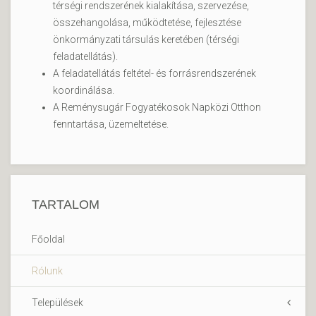
térségi rendszerének kialakítása, szervezése,
összehangolása, működtetése, fejlesztése
önkormányzati társulás keretében (térségi
feladatellátás).
A feladatellátás feltétel- és forrásrendszerének
koordinálása.
A Reménysugár Fogyatékosok Napközi Otthon
fenntartása, üzemeltetése.
TARTALOM
Főoldal
Rólunk
Települések