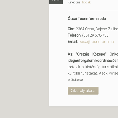
Kategória:
Irodák
Ócsai Tourinform iroda
Cím:
2364 Ócsa, Bajcsy-Zsilins
Telefon:
(36) 29 578-750
Email:
ocsa@tourinform.hu
Az "Ország Közepe" Önkor
idegenforgalom koordinációs 
tartozik a kistérség turisztika
külföldi turistákat. Azok ver
erősítése.
Cikk folytatása