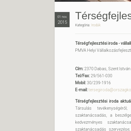
Térségfejles
01 nov.
2015
Kategória:
Irodák
Térségfejlesztési iroda - váll
PMVA Helyi Vállalkozásfejlesz
Cím:
2370 Dabas, Szent István ú
Tel/Fax:
29/561-030
Mobil:
30/239-1916
E-mail:
tersegiroda@orszagko
Térségfejlesztési iroda aktuál
Társulás tevékenységéről;
szaktanácsadás, a beszélg
kedvezményes szaktanácsad
szaktanácsadás szervezése;