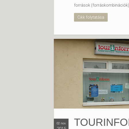
források (forráskombinációk) 
Cikk folytatása
TOURINFOR
02 nov.
2015