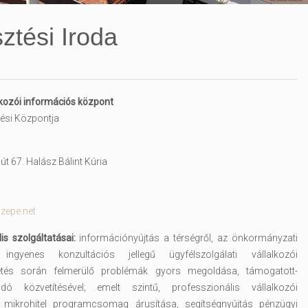
ztési Iroda
alkozói információs központ
tési Központja
t 67. Halász Bálint Kúria
zepe.net
is szolgáltatásai:
információnyújtás a térségről, az önkormányzati
 ingyenes konzultációs jellegű ügyfélszolgálati vállalkozói
etés során felmerülő problémák gyors megoldása, támogatott-
ó közvetítésével; emelt szintű, professzionális vállalkozói
 mikrohitel programcsomag árusítása, segítségnyújtás pénzügyi