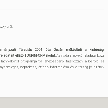
zky u. 2.
mányzati Társulás 2001 óta Ócsán működteti a kistérségi
feladatait ellátó TOURINFORM irodát.
Az iroda alapvető feladatai közé
i látnivalóiról, programjairól, lehetőségeiről tájékoztatni a belföldi és
senysemleges, naprakész, átfogó informálása és a térség jó hírének