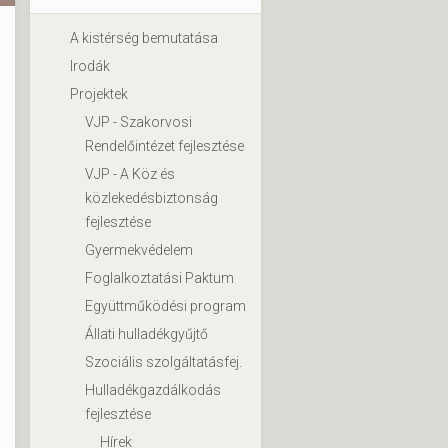
A kistérség bemutatása
Irodák
Projektek
VJP - Szakorvosi
Rendelőintézet fejlesztése
VJP - A Köz és
közlekedésbiztonság
fejlesztése
Gyermekvédelem
Foglalkoztatási Paktum
Együttműködési program
Állati hulladékgyűjtő
Szociális szolgáltatásfej.
Hulladékgazdálkodás
fejlesztése
Hírek