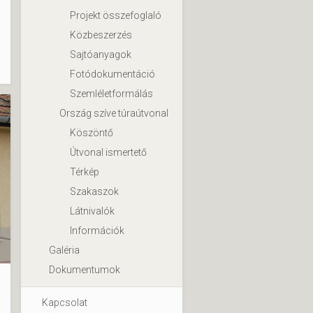
Projekt összefoglaló
Közbeszerzés
Sajtóanyagok
Fotódokumentáció
Szemléletformálás
Ország szíve túraútvonal
Köszöntő
Útvonal ismertető
Térkép
Szakaszok
Látnivalók
Információk
Galéria
Dokumentumok
Kapcsolat