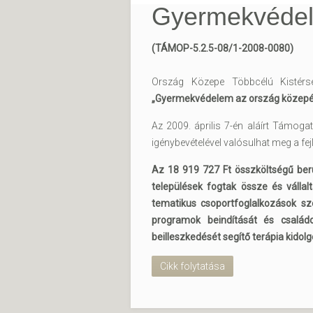
Gyermekvédel
(TÁMOP-5.2.5-08/1-2008-0080)
Ország Közepe Többcélú Kistérsé
„Gyermekvédelem az ország közepé
Az 2009. április 7-én aláírt Támog
igénybevételével valósulhat meg a fej
Az 18 919 727 Ft összköltségű ber
települések fogtak össze és vállal
tematikus csoportfoglalkozások sze
programok beindítását és családo
beilleszkedését segítő terápia kidol
Cikk folytatása