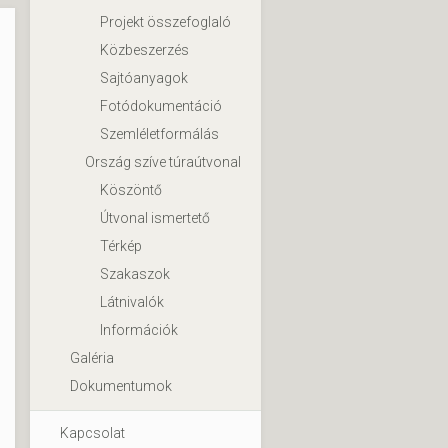
Projekt összefoglaló
Közbeszerzés
Sajtóanyagok
Fotódokumentáció
Szemléletformálás
Ország szíve túraútvonal
Köszöntő
Útvonal ismertető
Térkép
Szakaszok
Látnivalók
Információk
Galéria
Dokumentumok
Kapcsolat