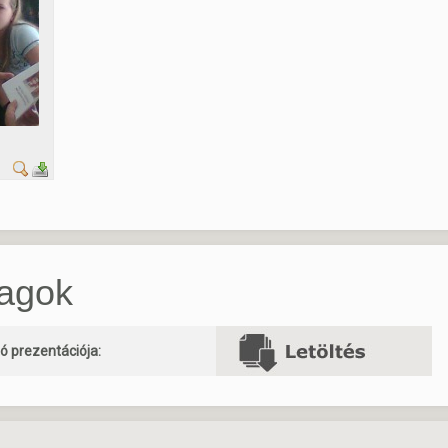
yagok
 prezentációja: