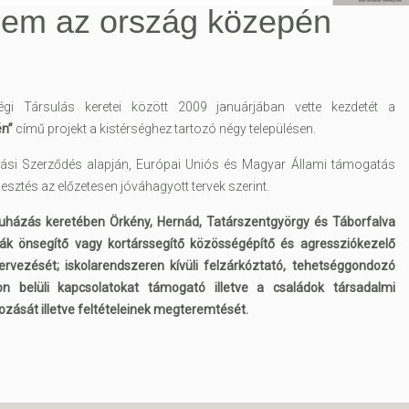
em az ország közepén
gi Társulás keretei között 2009 januárjában vette kezdetét a
n”
című projekt a kistérséghez tartozó négy településen.
atási Szerződés alapján, Európai Uniós és Magyar Állami támogatás
lesztés az előzetesen jóváhagyott tervek szerint.
uházás keretében Örkény, Hernád, Tatárszentgyörgy és Táborfalva
ták önsegítő vagy kortárssegítő közösségépítő és agressziókezelő
rvezését; iskolarendszeren kívüli felzárkóztató, tehetséggondozó
n belüli kapcsolatokat támogató illetve a családok társadalmi
gozását illetve feltételeinek megteremtését.