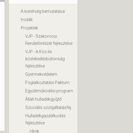
A kistérség bemutatása
Irodák
Projektek
VJP - Szakorvosi
Rendelőintézet fejlesztése
VJP - A Köz és
közlekedésbiztonság
fejlesztése
Gyermekvédelem
Foglalkoztatási Paktum
Együttműködési program
Állati hulladékgyűjtő
Szociális szolgáltatásfej.
Hulladékgazdálkodás
fejlesztése
Hírek