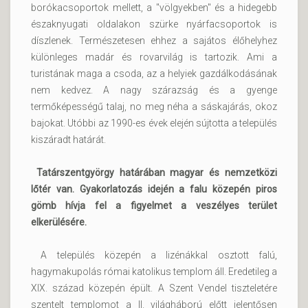
borókacsoportok mellett, a "völgyekben" és a hidegebb
északnyugati oldalakon szürke nyárfacsoportok is
díszlenek. Természetesen ehhez a sajátos élőhelyhez
különleges madár és rovarvilág is tartozik. Ami a
turistának maga a csoda, az a helyiek gazdálkodásának
nem kedvez. A nagy szárazság és a gyenge
termőképességű talaj, no meg néha a sáskajárás, okoz
bajokat. Utóbbi az 1990-es évek elején sújtotta a település
kiszáradt határát.
Tatárszentgyörgy határában magyar és nemzetközi
lőtér van. Gyakorlatozás idején a falu közepén piros
gömb hívja fel a figyelmet a veszélyes terület
elkerülésére.
A település közepén a lizénákkal osztott falú,
hagymakupolás római katolikus templom áll. Eredetileg a
XIX. század közepén épült. A Szent Vendel tiszteletére
szentelt templomot a II. világháború előtt jelentősen