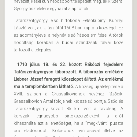
nevezett, kései kun népcsoport telepedett meg, akik Szent
György tiszteletére egyházat alapítottak.
Tatárszentgyörgy első birtokosa Felsőkubinyi Kubinyi
László volt, aki Ulászlótól 1508-ban kapta a községet. Ez
az adománylevél a helynév első írásos említése. A török
hódoltság korában a budai szandzsák falvai közé
tartozott a település.
1710 július 18. és 22. között Rákóczi fejedelem
Tatárszentgyörgyön táborozott. A táborozás emlékére
Liebner József faragott kőoszlopot állított. Az emlékmű
ma a templomkertben látható.
A község újratelepítése a
XVIII. sz.-ban a Grassalkovichok nevéhez fűződik.
Grassalkovich Antal földjeinek két szélső pontja, Sződ és
Tatárszentgyörgy között 85 km volt a távolság. A
korszak legnagyobb birtokszerzőjeként, a gróf
kihasználta azt a lehetőséget, ha a "megkívánt" puszta
ura eladósodott. Kölcsönök nyújtásával, illetve az