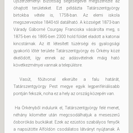
Újszerzeményi Bizottság segítségével megszerezte az
óhajtott területeket. Ezt példázta Tatárszentgyörgy
birtokba vétele is, 1758-ban. Az elemi iskola
megszervezése 1840-től datálható. A községet 1873-ban
Várady Gáborné Csurgay Franciska vásárolta meg, s
1875-ben és 1895-ben 2300 hold földet eladott a katonai
kincstárnak. Az itt létesített tüzérségi és gyalogsági
gyakorló lőtér területe Tatárszentgyörgy és Örkény közé
ékelődött, így ennek az adásvételnek máig ható
következményei vannak a településre.
Vasút, főútvonal elkerülte a falu határát,
Tatárszentgyörgy Pest megye egyik legperifériálisabb
pontján fekszik, noha ez a hely az ország közepén van.
Ha Örkényből indulunk el, Tatárszentgyörgy felé menet,
néhány kilométer után megcsodálhatjuk a meseszerű
ősborókás buckákat. Ezek az ezüstös szabályos fenyők
a napsütötte Alföldön csodálatos látványt nyújtanak. A