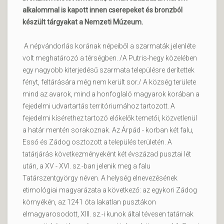
alkalommal is kapott innen cserepeket és bronzból
készült tárgyakat a Nemzeti Múzeum.
A népvándorlás korának népeiből a szarmaták jelenléte
volt meghatározó a térségben. /A Putris-hegy közelében
egy nagyobb kiterjedésű szarmata településre derítettek
fényt, feltárására még nem került sor./ A község területe
mind az avarok, mind a honfoglaló magyarok korában a
fejedelmi udvartartás territóriumához tartozott. A
fejedelmi kísérethez tartozó előkelők temetői, közvetlenül
a határ mentén sorakoznak. Az Árpád - korban két falu,
Esső és Zádog osztozott a település területén. A
tatárjárás következményeként két évszázad pusztai lét
után, a XV - XVI. sz.-ban jelenik meg a falu
Tatárszentgyörgy néven. A helység elnevezésének
etimológiai magyarázata a következő: az egykori Zádog
környékén, az 1241 óta lakatlan pusztákon
elmagyarosodott, XIII. sz.-i kunok által tévesen tatárnak