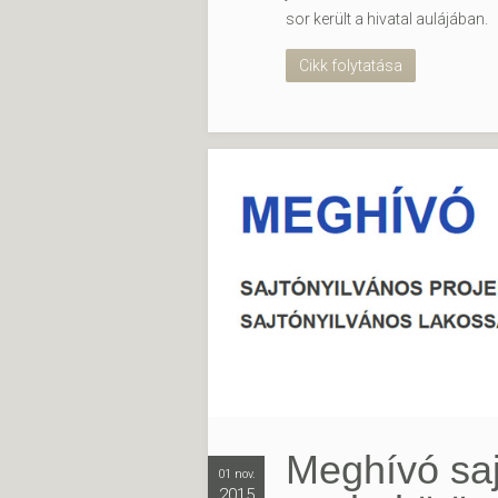
sor került a hivatal aulájában.
Cikk folytatása
Meghívó saj
01 nov.
2015