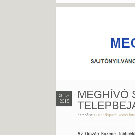
MEGHÍVÓ 
28 nov.
2015
TELEPBEJ
Kategória:
Hulladékgazdálkodás híre
Az Ország Közepe Többcélú 