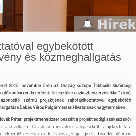
ztatóval egybekötött
vény és közmeghallgatás
k
rült 2015. november 5-én az Ország Közepe Többcélú Kistérségi
azdálkodási rendszerének fejlesztése eszközbeszerzésekkel” című,
azonosító számú projektjének sajtótájékoztatóval egybekötött
allgatása Dabas Város Polgármesteri Hivatalának nagytermében .
ovák Péter projektmenedzser beszélt a projekt eddigi szakaszairól,
t és a következő időszakban megvalósuló lépésekről is tájékoztatta a
n a felmerülő kérdésekre adott választ, majd egy rövid vendéglátásra is