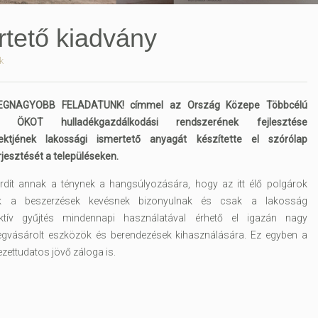
rtető kiadvány
k
GNAGYOBB FELADATUNK! címmel az Ország Közepe Többcélú
z ÖKOT hulladékgazdálkodási rendszerének fejlesztése
ektjének lakossági ismertető anyagát készítette el szórólap
jesztését a településeken.
fordít annak a ténynek a hangsúlyozására, hogy az itt élő polgárok
ek a beszerzések kevésnek bizonyulnak és csak a lakosság
ktív gyűjtés mindennapi használatával érhető el igazán nagy
gvásárolt eszközök és berendezések kihasználására. Ez egyben a
ezettudatos jövő záloga is.