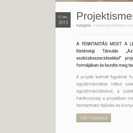
Projektisme
07 dec.
2015
Kategória:
Hulladékgazdálkodás híre
A FENNTARTÁS MOST A LE
Kistérségi Társulás „A
eszközbeszerzésekkel” proj
formájában és kezdte meg ter
A projekt kiemelt figyelmet 
együttműködése nélkül ez
együttműködésével, a szele
hatékonyság a projektben me
fenntartható fejlődés és körny
Cikk folytatása