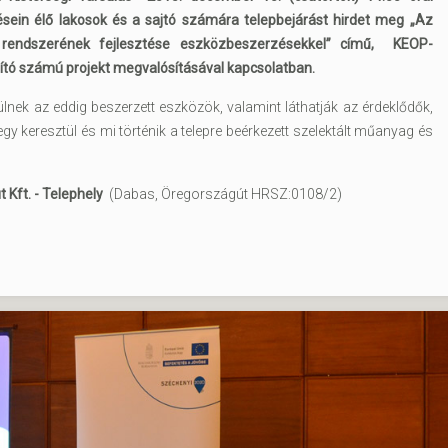
ésein élő lakosok és a sajtó számára telepbejárást hirdet meg „Az
 rendszerének fejlesztése eszközbeszerzésekkel” című, KEOP-
tó számú projekt megvalósításával kapcsolatban.
lnek az eddig beszerzett eszközök, valamint láthatják az érdeklődők,
 keresztül és mi történik a telepre beérkezett szelektált műanyag és
 Kft. - Telephely
(Dabas, Öregországút HRSZ:0108/2)