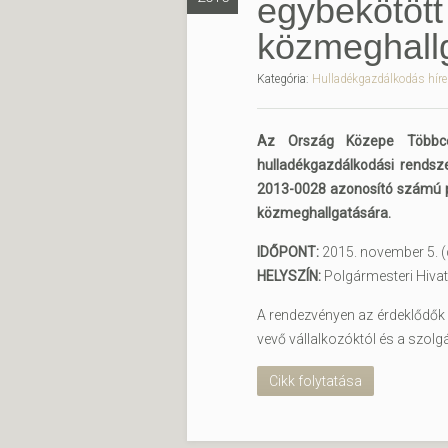
egybekötött
közmeghall
Kategória:
Hulladékgazdálkodás híre
Az Ország Közepe Többcél
hulladékgazdálkodási rendsz
2013-0028 azonosító számú pr
közmeghallgatására.
IDŐPONT:
2015. november 5. (
HELYSZÍN:
Polgármesteri Hivat
A rendezvényen az érdeklődők a 
vevő vállalkozóktól és a szolgá
Cikk folytatása