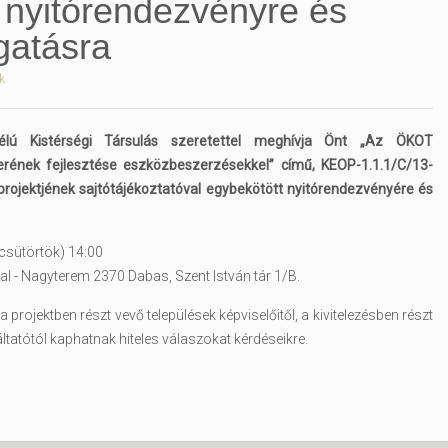
 nyitórendezvényre és
gatásra
k
ú Kistérségi Társulás szeretettel meghívja Önt „Az ÖKOT
erének fejlesztése eszközbeszerzésekkel” című, KEOP-1.1.1/C/13-
ojektjének sajtótájékoztatóval egybekötött nyitórendezvényére és
csütörtök) 14:00
al - Nagyterem 2370 Dabas, Szent István tár 1/B.
projektben részt vevő települések képviselőitől, a kivitelezésben részt
ltatótól kaphatnak hiteles válaszokat kérdéseikre.