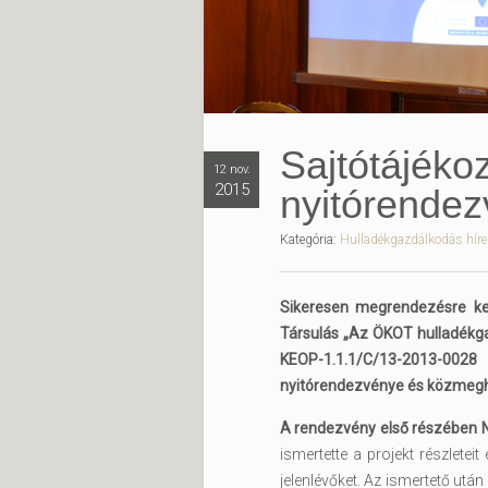
Sajtótájéko
12 nov.
2015
nyitórendez
Kategória:
Hulladékgazdálkodás híre
Sikeresen megrendezésre ke
Társulás „Az ÖKOT hulladékg
KEOP-1.1.1/C/13-2013-0028 
nyitórendezvénye és közmegh
A rendezvény első részében N
ismertette a projekt részletei
jelenlévőket. Az ismertető utá