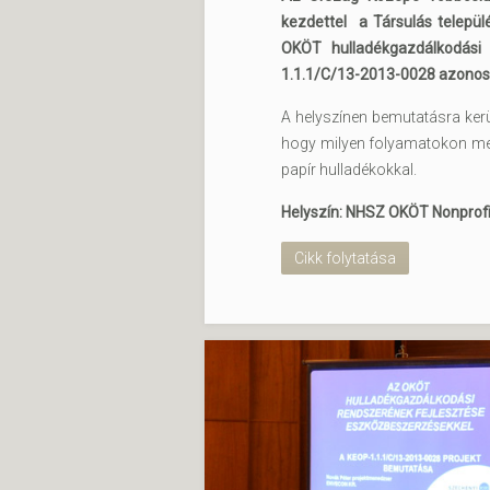
kezdettel a Társulás települ
OKÖT hulladékgazdálkodási
1.1.1/C/13-2013-0028 azonosí
A helyszínen bemutatásra kerü
hogy milyen folyamatokon megy
papír hulladékokkal.
Helyszín: NHSZ OKÖT Nonprofit
Cikk folytatása