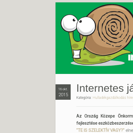
Internetes já
16 okt.
2015
Kategória:
Hulladékgazdálkodás híre
Az Ország Közepe Önkormán
fejlesztése eszközbeszerzés
"TE IS SZELEKTÍV VAGY?"
elne