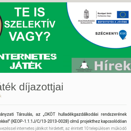
ték díjazottjai
k
yzati Társulás, az „OKÖT hulladékgazdálkodási rendszerének
ekkel” (KEOP-1.1.1J/C/13-2013-0028) című projekthez kapcsolódóan
vezéssel internetes játékot hirdetett, az érintett 10 településen működő