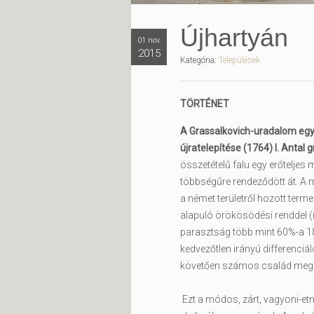
Újhartyán
01 nov.
2015
Kategória:
Települések
TÖRTÉNET
A Grassalkovich-uradalom egye
újratelepítése (1764) I. Antal 
összetételű falu egy erőteljes
többségűre rendeződött át. A 
a német területről hozott term
alapuló örökösödési renddel (
parasztság több mint 60%-a 184
kedvezőtlen irányú differenciá
követően számos család meg
Ezt a módos, zárt, vagyoni-et