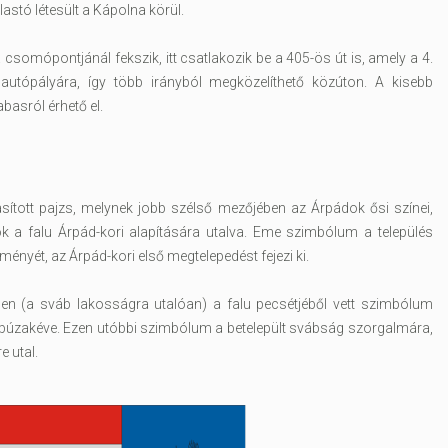
astó létesült a Kápolna körül.
somópontjánál fekszik, itt csatlakozik be a 405-ös út is, amely a 4.
 autópályára, így több irányból megközelíthető közúton. A kisebb
abasról érhető el.
tott pajzs, melynek jobb szélső mezőjében az Árpádok ősi színei,
k a falu Árpád-kori alapítására utalva. Eme szimbólum a település
ényét, az Árpád-kori első megtelepedést fejezi ki.
ben (a sváb lakosságra utalóan) a falu pecsétjéből vett szimbólum
 búzakéve. Ezen utóbbi szimbólum a betelepült svábság szorgalmára,
 utal.