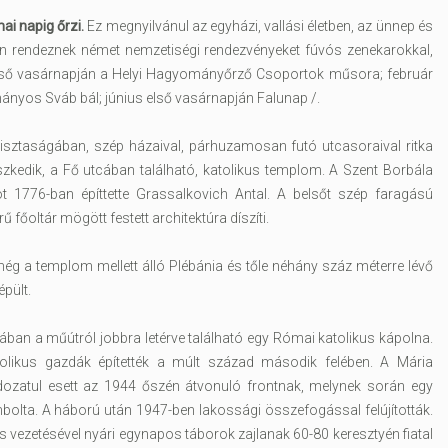
i napig őrzi.
Ez megnyilvánul az egyházi, vallási életben, az ünnep és
n rendeznek német nemzetiségi rendezvényeket fúvós zenekarokkal,
első vasárnapján a Helyi Hagyományőrző Csoportok műsora; február
os Sváb bál; június első vasárnapján Falunap /.
tisztaságában, szép házaival, párhuzamosan futó utcasoraival ritka
eszkedik, a Fő utcában található, katolikus templom. A Szent Borbála
mot 1776-ban építtette Grassalkovich Antal. A belsőt szép faragású
rű főoltár mögött festett architektúra díszíti.
még a templom mellett álló Plébánia és tőle néhány száz méterre lévő
pült.
rában a műútról jobbra letérve található egy Római katolikus kápolna.
tolikus gazdák építették a múlt század második felében. A Mária
áldozatul esett az 1944 őszén átvonuló frontnak, melynek során egy
lta. A háború után 1947-ben lakossági összefogással felújították.
 vezetésével nyári egynapos táborok zajlanak 60-80 keresztyén fiatal