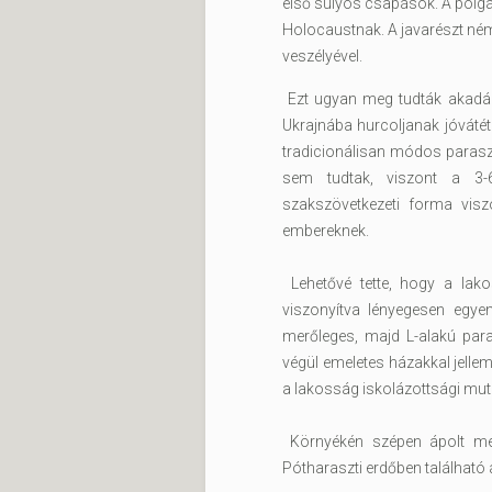
első súlyos csapások. A polgár
Holocaustnak. A javarészt néme
veszélyével.
Ezt ugyan meg tudták akadál
Ukrajnába hurcoljanak jóvátét
tradicionálisan módos paraszti 
sem tudtak, viszont a 3-6
szakszövetkezeti forma visz
embereknek.
Lehetővé tette, hogy a lak
viszonyítva lényegesen egye
merőleges, majd L-alakú para
végül emeletes házakkal jelle
a lakosság iskolázottsági mut
Környékén szépen ápolt mez
Pótharaszti erdőben található 