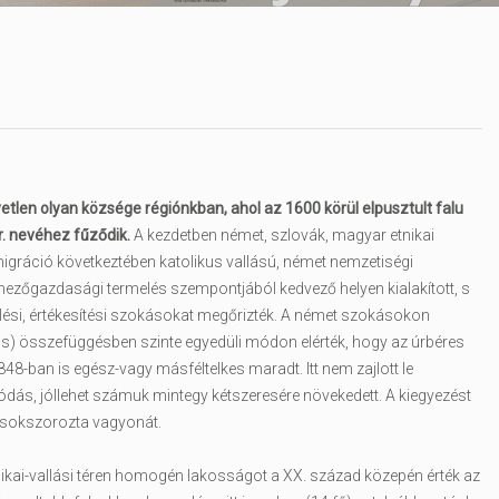
tlen olyan községe régiónkban, ahol az 1600 körül elpusztult falu
gr. nevéhez fűződik.
A kezdetben német, szlovák, magyar etnikai
 migráció következtében katolikus vallású, német nemzetiségi
mezőgazdasági termelés szempontjából kedvező helyen kialakított, s
elési, értékesítési szokásokat megőrizték. A német szokásokon
is) összefüggésben szinte egyedüli módon elérték, hogy az úrbéres
8-ban is egész-vagy másféltelkes maradt. Itt nem zajlott le
lódás, jóllehet számuk mintegy kétszeresére növekedett. A kiegyezést
sokszorozta vagyonát.
nikai-vallási téren homogén lakosságot a XX. század közepén érték az