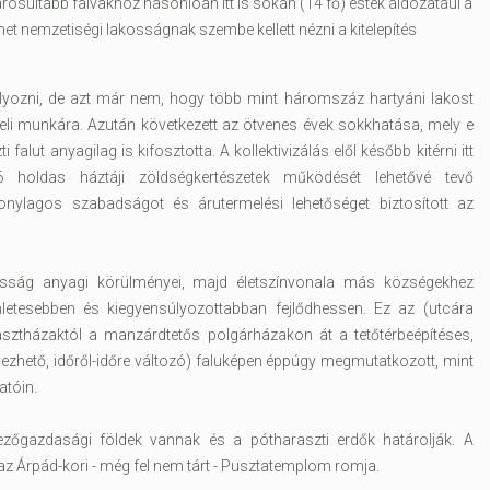
osultabb falvakhoz hasonlóan itt is sokan (14 fő) estek áldozatául a
t nemzetiségi lakosságnak szembe kellett nézni a kitelepítés
yozni, de azt már nem, hogy több mint háromszáz hartyáni lakost
eli munkára. Azután következett az ötvenes évek sokkhatása, mely e
falut anyagilag is kifosztotta. A kollektivizálás elől később kitérni itt
 holdas háztáji zöldségkertészetek működését lehetővé tevő
onylagos szabadságot és árutermelési lehetőséget biztosított az
osság anyagi körülményei, majd életszínvonala más községekhez
nletesebben és kiegyensúlyozottabban fejlődhessen. Ez az (utcára
sztházaktól a manzárdtetős polgárházakon át a tetőtérbeépítéses,
mezhető, időről-időre változó) faluképen éppúgy megmutatkozott, mint
atóin.
őgazdasági földek vannak és a pótharaszti erdők határolják. A
az Árpád-kori - még fel nem tárt - Pusztatemplom romja.