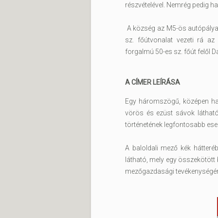
részvételével. Nemrég pedig hal
A község az M5-ös autópálya c
sz. főútvonalat vezeti rá az
forgalmú 50-es sz. főút felől D
A CÍMER LEÍRÁSA
Egy háromszögű, középen hasí
vörös és ezüst sávok látható
történetének legfontosabb esem
A baloldali mező kék hátteré
látható, mely egy összekötött
mezőgazdasági tevékenységére