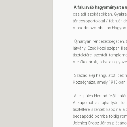
A falu sváb hagyományait a ma
családi szokásokban. Gyakra
tánccsoportokkal / február 
második szombatján Hagyomány
Újhartyán rendezettségében, 
látvány. Ezek közé szépen ill
tiszteletére szentelt templo
mellékoltárok, illetve az egysze
Század eleji hangulatot idéz 
Községháza, amely 1913-ban é
A település Hernád felőli hatá
A kápolnát az újhartyáni ka
tiszteltére szentelt kápolna 
becsapódó bomba földig rombo
Jelenleg Orosz János plébános