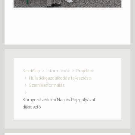
Kezdőlap
Információk
Projektek
Hulladékgazdálkodás fejlesztése
Szemléletformálás
Környezetvédelmi Nap és Rajzpályázat
díjkiosztó