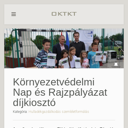
Környezetvédelmi
Nap és Rajzpályázat
díjkiosztó
Kategória:
Hulladékgazdálkodás szemléletformálás