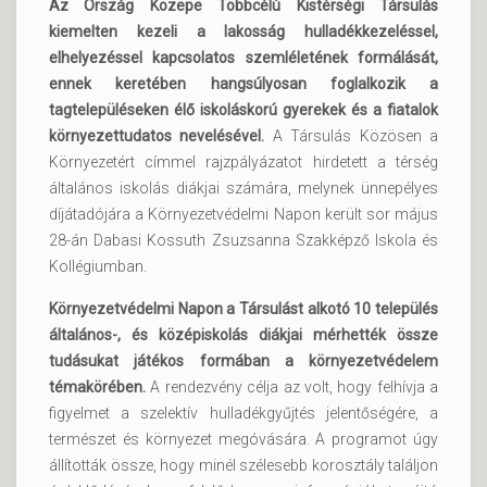
Az Ország Közepe Többcélú Kistérségi Társulás
kiemelten kezeli a lakosság hulladékkezeléssel,
elhelyezéssel kapcsolatos szemléletének formálását,
ennek keretében hangsúlyosan foglalkozik a
tagtelepüléseken élő iskoláskorú gyerekek és a fiatalok
környezettudatos nevelésével.
A Társulás Közösen a
Környezetért címmel rajzpályázatot hirdetett a térség
általános iskolás diákjai számára, melynek ünnepélyes
díjátadójára a Környezetvédelmi Napon került sor május
28-án Dabasi Kossuth Zsuzsanna Szakképző Iskola és
Kollégiumban.
Környezetvédelmi Napon a Társulást alkotó 10 település
általános-, és középiskolás diákjai mérhették össze
tudásukat játékos formában a környezetvédelem
témakörében.
A rendezvény célja az volt, hogy felhívja a
figyelmet a szelektív hulladékgyűjtés jelentőségére, a
természet és környezet megóvására. A programot úgy
állították össze, hogy minél szélesebb korosztály találjon