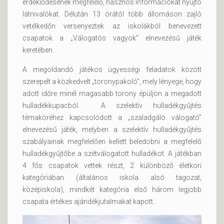
érdeklődésének megfelelő, hasznos információkat nyújtó
látnivalókat. Délután 13 órától több állomáson zajló
vetélkedőn versenyeztek az iskolákból benevezett
csapatok a „Válogatós vagyok” elnevezésű játék
keretében.
A megoldandó játékos ügyességi feladatok között
szerepelt a közkedvelt „toronypakoló”, mely lényege, hogy
adott időre minél magasabb torony épüljön a megadott
hulladékkupacból. A szelektív hulladékgyűjtés
témaköréhez kapcsolódott a „szaladgáló válogató”
elnevezésű játék, melyben a szelektív hulladékgyűjtés
szabályainak megfelelően kellett beledobni a megfelelő
hulladékgyűjtőbe a szétválogatott hulladékot. A játékban
4 fős csapatok vettek részt, 2 különböző életkori
kategóriában (általános iskola alsó tagozat,
középiskola), mindkét kategória első három legjobb
csapata értékes ajándékjutalmakat kapott.