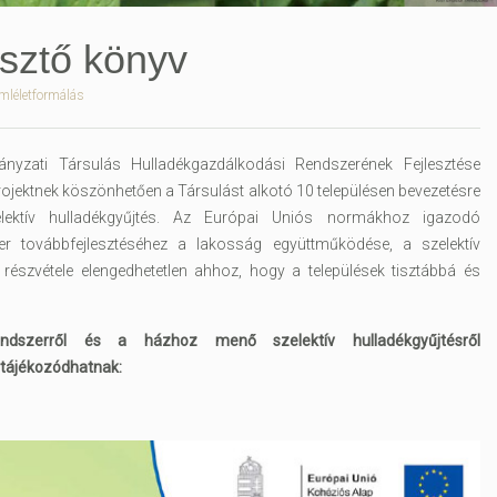
esztő könyv
mléletformálás
zati Társulás Hulladékgazdálkodási Rendszerének Fejlesztése
jektnek köszönhetően a Társulást alkotó 10 településen bevezetésre
ektív hulladékgyűjtés. Az Európai Uniós normákhoz igazodó
er továbbfejlesztéséhez a lakosság együttműködése, a szelektív
 részvétele elengedhetetlen ahhoz, hogy a települések tisztábbá és
endszerről és a házhoz menő szelektív hulladékgyűjtésről
 tájékozódhatnak: