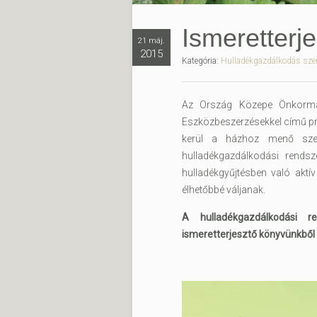
Ismeretterj
21 máj.
2015
Kategória:
Hulladékgazdálkodás sze
Az Ország Közepe Önkormány
Eszközbeszerzésekkel című pro
kerül a házhoz menő szel
hulladékgazdálkodási rendsz
hulladékgyűjtésben való aktív
élhetőbbé váljanak.
A hulladékgazdálkodási r
ismeretterjesztő könyvünkből