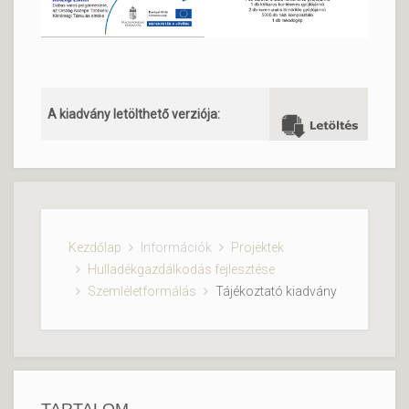
A kiadvány letölthető verziója:
Kezdőlap
Információk
Projektek
Hulladékgazdálkodás fejlesztése
Szemléletformálás
Tájékoztató kiadvány
TARTALOM