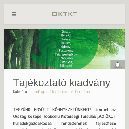
Tájékoztató kiadvány
Kategória:
Hulladékgazdálkodás szemléletformálás
TEGYÜNK EGYÜTT KÖRNYEZETÜNKÉRT! címmel az
Ország Közepe Többcélú Kistérségi Társulás „Az ÖKOT
hulladékgazdálkodási rendszerének fejlesztése