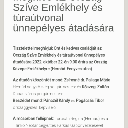
Szíve Emlékhely és
túraútvonal
ünnepélyes átadására
Tisztelettel meghívjuk Önt és kedves családját az
Ország Szíve Emlékhely és túraútvonal ünnepélyes
átadására 2022. október 22-én 9.00 órára az Ország
Közepe Emlékhelyre (Hernád. Fenyves utca)
Az átadón köszöntöt mond: Zsírosné dr. Pallaga Mária
Hernád nagyközség polgármestere és
Kőszegi Zoltán
Dabas város polgármestere.
Beszédet mond: Pánczél Károly
és
Pogácsás Tibor
országgyűlési képviselő.
A műsorban fellépnek:
Turcsán Regina (Hernád) és a
Tilinkó Néptáncegyüttes Farkas Gábor vezetésével