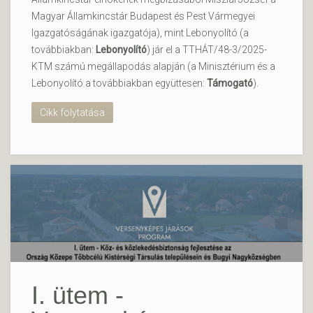
Magyar Államkincstár Budapest és Pest Vármegyei
Igazgatóságának igazgatója), mint Lebonyolító (a
továbbiakban:
Lebonyolító
) jár el a TTHÁT/48-3/2025-
KTM számú megállapodás alapján (a Minisztérium és a
Lebonyolító a továbbiakban együttesen:
Támogató
).
Cikk folytatása
I. ütem -