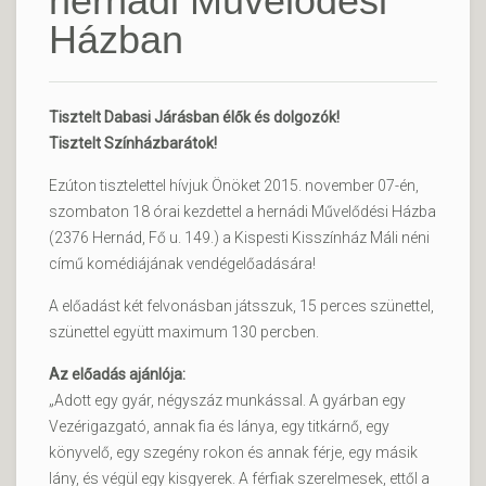
hernádi Művelődési
Házban
Tisztelt Dabasi Járásban élők és dolgozók!
Tisztelt Színházbarátok!
Ezúton tisztelettel hívjuk Önöket 2015. november 07-én,
szombaton 18 órai kezdettel a hernádi Művelődési Házba
(2376 Hernád, Fő u. 149.) a Kispesti Kisszínház Máli néni
című komédiájának vendégelőadására!
A előadást két felvonásban játsszuk, 15 perces szünettel,
szünettel együtt maximum 130 percben.
Az előadás ajánlója:
„Adott egy gyár, négyszáz munkással. A gyárban egy
Vezérigazgató, annak fia és lánya, egy titkárnő, egy
könyvelő, egy szegény rokon és annak férje, egy másik
lány, és végül egy kisgyerek. A férfiak szerelmesek, ettől a