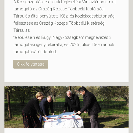
A Közigazgatási és Területfejlesztési Minisztérium, mint
támogató az Ország Közepe Többcélú Kistérségi
Társulás által benyújtott "Köz- és közlekedésbiztonság
fejlesztése az Ország Közepe Többcélú Kistérségi
Társulás
településein és Bugyi Nagyközségben" megnevezésű
támogatási igényt elbírálta, és 2025. július 15-én annak
támogatásáról döntött.
Cikk folytatása