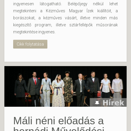
ingyenesen látogatható. Belépőjegy nélkül lehet
megtekinteni a Kézműves Magyar Ízek kiállítóit, a
borászokat, a kézműves vásárt, illetve minden más
kiegészítő program, illetve sztárfellépők műsorának
megtekintése ingyenes.
Cikk folytatása
Máli néni előadás a