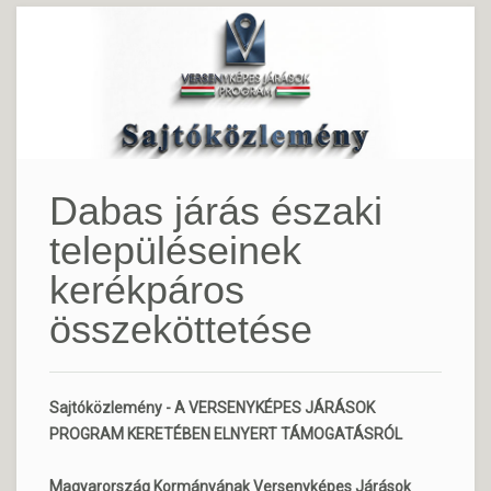
Dabas járás északi
településeinek
kerékpáros
összeköttetése
Sajtóközlemény - A VERSENYKÉPES JÁRÁSOK
PROGRAM KERETÉBEN ELNYERT TÁMOGATÁSRÓL
Magyarország Kormányának Versenyképes Járások