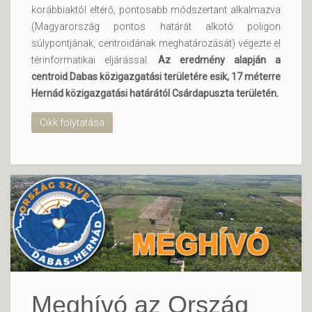
korábbiaktól eltérő, pontosabb módszertant alkalmazva
(Magyarország pontos határát alkotó poligon
súlypontjának, centroidának meghatározását) végezte el
térinformatikai eljárással.
Az eredmény alapján a
centroid Dabas közigazgatási területére esik, 17 méterre
Hernád közigazgatási határától Csárdapuszta területén.
Cikk folytatása
Meghívó az Ország