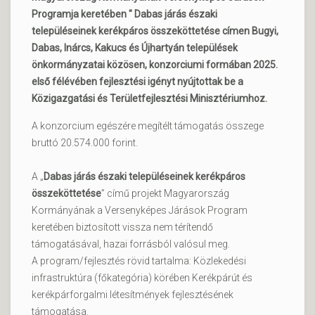
Programja keretében " Dabas járás északi
településeinek kerékpáros összeköttetése címen Bugyi,
Dabas, Inárcs, Kakucs és Újhartyán települések
önkormányzatai közösen, konzorciumi formában 2025.
első félévében fejlesztési igényt nyújtottak be a
Közigazgatási és Területfejlesztési Minisztériumhoz.
A konzorcium egészére megítélt támogatás összege
bruttó 20.574.000 forint.
A „
Dabas járás északi településeinek kerékpáros
összeköttetése
” című projekt Magyarország
Kormányának a Versenyképes Járások Program
keretében biztosított vissza nem térítendő
támogatásával, hazai forrásból valósul meg.
A program/fejlesztés rövid tartalma: Közlekedési
infrastruktúra (főkategória) körében Kerékpárút és
kerékpárforgalmi létesítmények fejlesztésének
támogatása.