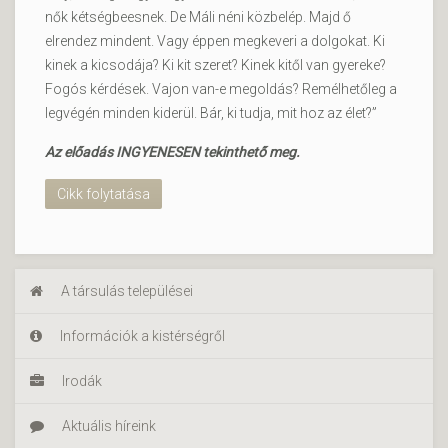
nők kétségbeesnek. De Máli néni közbelép. Majd ő
elrendez mindent. Vagy éppen megkeveri a dolgokat. Ki
kinek a kicsodája? Ki kit szeret? Kinek kitől van gyereke?
Fogós kérdések. Vajon van-e megoldás? Remélhetőleg a
legvégén minden kiderül. Bár, ki tudja, mit hoz az élet?”
Az előadás INGYENESEN tekinthető meg.
Cikk folytatása
A társulás települései
Információk a kistérségről
Irodák
Aktuális híreink