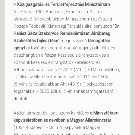
A
Közigazgatási és Területfejlesztési Minisztérium
(székhelye: 1054 Budapest, Akadémia u. 3.), mint
támogató (a továbbiakban: Minisztérium) az Ország
Közepe Többcélú Kistérségi Társulás által benyújtott "
Dr.
Halász Géza Szakorvosi Rendelőintézet Járóbeteg
Szakellátás fejlesztése
" megnevezésű
támogatási
igényt
(a továbbiakban: támogatási igény) elbírálta, és -
összhangban a fejezeti kezelésű előirányzatok és a
központi kezelésű előirányzatok kezeléséről és
felhasználásáról szóló 4/2024. (IV.11.) KTM rendeletben,
illetőleg az államháztartásról szóló 2011. évi CXCV.
törvény (a továbbiakban Áht.) 48. § (1) bekezdésében
foglaltakkal -, 2025. július 15-én annak támogatásáról
döntött.
A jelen támogatási jogviszony keretében
a Minisztérium
képviseletében és nevében a Magyar Államkincstár
(1054 Budapest, Hold u. 4., képviseli: a Magyar
Államkincstár elnökének megbízásából Miszlai József a