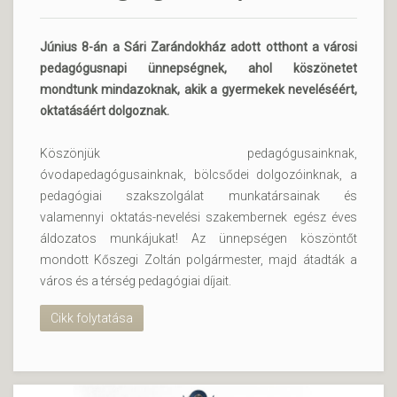
Június 8-án a Sári Zarándokház adott otthont a városi
pedagógusnapi ünnepségnek, ahol köszönetet
mondtunk mindazoknak, akik a gyermekek neveléséért,
oktatásáért dolgoznak.
Köszönjük pedagógusainknak,
óvodapedagógusainknak, bölcsődei dolgozóinknak, a
pedagógiai szakszolgálat munkatársainak és
valamennyi oktatás-nevelési szakembernek egész éves
áldozatos munkájukat! Az ünnepségen köszöntőt
mondott Kőszegi Zoltán polgármester, majd átadták a
város és a térség pedagógiai díjait.
Cikk folytatása