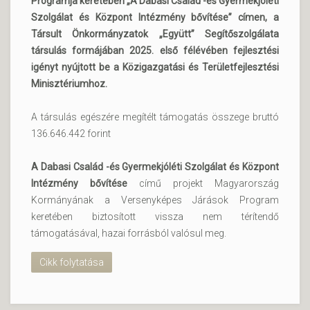
Programja keretében „A Dabasi Család -és Gyermekjóléti
Szolgálat és Központ Intézmény bővítése” címen, a
Társult Önkormányzatok „Együtt” Segítőszolgálata
társulás formájában 2025. első félévében fejlesztési
igényt nyújtott be a Közigazgatási és Területfejlesztési
Minisztériumhoz.
A társulás egészére megítélt támogatás összege bruttó
136.646.442 forint
A Dabasi Család -és Gyermekjóléti Szolgálat és Központ
Intézmény bővítése
című projekt Magyarország
Kormányának a Versenyképes Járások Program
keretében biztosított vissza nem térítendő
támogatásával, hazai forrásból valósul meg.
Cikk folytatása