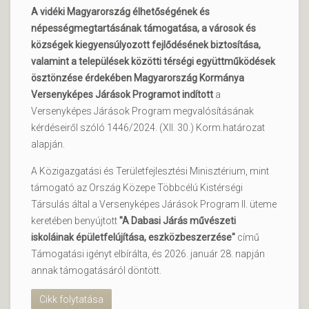
A vidéki Magyarország élhetőségének és
népességmegtartásának támogatása, a városok és
községek kiegyensúlyozott fejlődésének biztosítása,
valamint a települések közötti térségi együttműködések
ösztönzése érdekében Magyarország Kormánya
Versenyképes Járások Programot indított
a
Versenyképes Járások Program megvalósításának
kérdéseiről szóló 1446/2024. (XII. 30.) Korm.határozat
alapján.
A Közigazgatási és Területfejlesztési Minisztérium, mint
támogató az Ország Közepe Többcélú Kistérségi
Társulás által a Versenyképes Járások Program II. üteme
keretében benyújtott
"A Dabasi Járás művészeti
iskoláinak épületfelújítása, eszközbeszerzése"
című
Támogatási igényt elbírálta, és 2026. január 28. napján
annak támogatásáról döntött.
Cikk folytatása