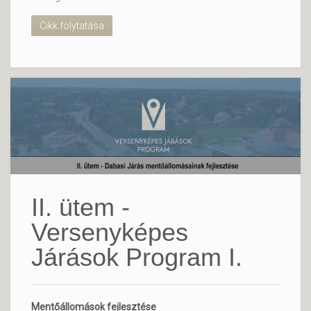
Cikk folytatása
II. ütem -
Versenyképes
Járások Program I.
Mentőállomások fejlesztése